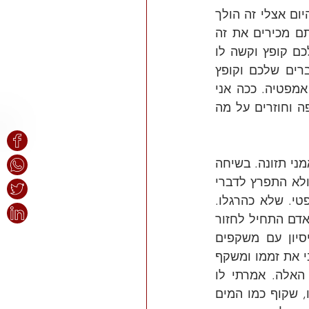
אז זהו שלא. אני לפחות עליתי על הקטע ולא הסכמתי יותר להסתפק בשיקוף. מהיום אצלי זה הולך 
בשיטת שיקפת תיקפת. אחרי שחזרתם על מה שאמרתי, תוכיחו לי שהבנתם. אתם מכירים את זה 
שאתם מספרים למישהו משהו חווייתי, או איזושהי סיטואציה רגשית והאדם שמולכם קופץ וקשה לו 
להתאפק, כי הוא מרגיש בדיוק את מה שאתם אמרתם עכשיו? הוא מתרפץ לדברים שלכם וקופץ 
ואומר "כן, כן זה בדיוק גם מה שאני מרגיש". זה שיקוף אמיתי. זו אקסטזה של אמפטיה. ככה אני 
רוצה. כל השאר הצגת תיאטרון. לא באמת הבנתם, אם אתם רק יושבים על הספה וחוזרים על מה 
איך אני יודע שזו יכולת נרכשת. לא מזמן חזר חבר שלי מכמה שבועות של קורס מאמני תזונה. בשיחה 
שלי איתו קרה משהו מוזר. זה כבר לא היה חבר הילדות שהכרתי. הוא הקשיב לי ולא התפרץ לדברי 
כהרגלו. שאל שאלות מנחות (לפעמים מעצבנות) והיה מאד, אבל מאד מאד אמפטי. שלא כהרגלו. 
למרות שהשיחה לא נסובה על עולם הרגש, זה לא סוג השיחות שלנו, פתאום הבנאדם התחיל לחזור 
על מה שאני אומר כאילו אין מחר, כאילו לא יושב מולו חבר ילדות, בעל ניסיון עם משקפים 
מקצוענים. תוך שנייה הבנתי שהחבר ילדות הכי טוב שלי, בשיא החוצפה, מבצע בי את זממו ומשקף 
אותי. ממש הטרדה שיקופית לאור היום ובמקום ציבורי. ככה, אחרי כל השנים האלה. אמרתי לו 
תקשיב חבר, אני יש לי ילד אספרגר בבית, ככה שהשיקוף שאתה עושה לי עכשיו, שקוף כמו המים 