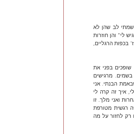
ועוד אנשים מעין אלה שעושים עבודת קודש. לאחר תקופה של בילוי במחיצתן, שמתי לב שהן לא 
פעם חוזרות על מה שאני מספר להן, רק במילים אחרות. אני שופך את "איך זה מרגיש לי" והן חוזרות 
על מה שאני מרגיש במילים משלהן. אני מודה שבהתחלה זה היה לי נעים כמו מסאז' בכפות הרגליים, 
קצת התעניינתי והבנתי שזה לא במקרה, זו שיטה - שיקוף! אתם אומרים משהו, שופכים בפני את 
סגור ליבכם ואני חוזר על הדברים שאמרתם במילים אחרות. אתם... מרגישים בשמים. מרגישים 
שהבנתי בדיוק את הנקודה. קלעתי בול ללב שלכם. אני מצידי לא צריך להוכיח שבאמת הבנתי. אני 
לא צריך לבכות איתכם, לצחוק איתכם. אני לא צריך להביא דוגמאות מהחיים שלי, איך זה קרה לי 
ואיך אני מבין מה שאתם עוברים. אני רק צריך לחזור על מה שאמרתם במילים אחרות ואני מלך. זו 
יכולת נרכשת. ברגע שרכשתי את היכולת הזו, אני מיד מוכתר לבעל אינטיליגנציה רגשית מטורפת 
שמקבילה במימדים שלה ל- IQ של אינשטיין. כל זה מבלי שאצטרך להוכיח כלום רק לחזור על מה 