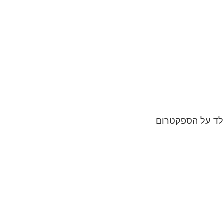
יכול להיות שהוטרדתם השבוע, היום ואפילו לפני רגע ממש... ולא ידעתם. הורים לילד על הספקטרום 