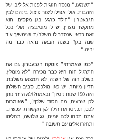
״תשמעו,״ מנסה הזוגית לפנות אל ליבן של 
הזהבות. אולי אפילו ליצור פיצול בינהם לבין 
הגבעטרון ״הילד כרגע בגן מקסים, הוא 
מתקשר מצויין, יש לו מוטיבציה, אולי בכל 
זאת כדאי שנסדר לו משלב/ת ושימשיך עוד 
שנה בגן? בשנה הבאה נראה כבר מה 
יהיה.״
״כמו שאמרתי״ פוסקת הגבעטרון. גם את 
התרגיל הזה היא כבר מכירה ״לא מומלץ. 
בשלב הזה של השנה, לא תמצאו משלבת. 
הדיון מיותר. יש כאן מולכם, סביב השולחן 
הזה 150 שנות ניסיון״ (באמת?!לא הייתי נותן  
לכן שבעים, מה הסוד שלכן?), ״שאומרות 
לכם, תכניסו את הילד לגן תקשורת. עכשיו... 
אתם תקחו לכם יומים, גג שלושה, תחליטו 
ותחזרו אלינו עם תשובה.״
בכל זאת אני 
אטלסי
, ולגנים של אטלסי לא 