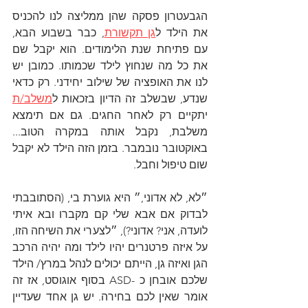
הגבעטרון פסקה שהן ממליצה לנו להכניס 
את הילד ל
גן תקשורת
, כבר בשבוע הבא, 
עם פתיחת שנת הלימודים. הוא יקבל שם 
את כל מה שנחוץ לילד שכמותו. כמובן יש 
לנו את האופציה של שילוב יחידני. רק כדאי 
שנדע, שבשלב זה הדיון בזכאות ל
משלב/ת
יתקיים רק לאחר החגים. גם אם תימצא 
משלבת, נקבל אותה במקרה הטוב...  
באוקטובר נובמבר. בזמן הזה הילד לא יקבל 
שום טיפול וחבל. 
״לא, לא אדוני,״ היא גוערת בי, (הסתובבתי 
לבדוק אם אבא שלי קם מקברו ובא איתי 
לועדה, אני? אדוני?), ״לצערי את השיחה הזו, 
על איזה פרטנרים יהיו לילד ומה יהיה הרכב 
הגן ואיזה גן, הייתם יכולים לנהל במרץ/ הילד 
שלכם אובחן כ -ASD בסוף אוגוסט, אז זה 
אומר שאין לכם בחירה. יש גן אחד שעדיין 