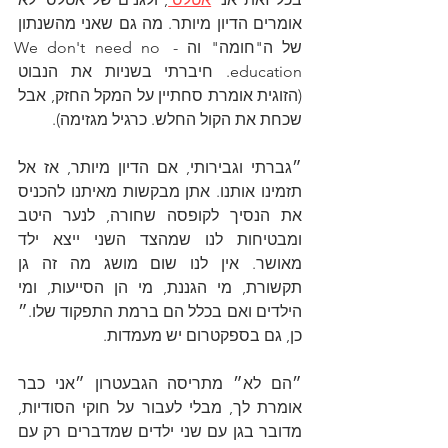
אומרים הדיון מיותר. מה גם שאני מהשנתון 
של ה"חומה" וה - We don't need no 
education. חיברתי בשניות את הנבוט 
(הזוגית אומרת סחתיין על המקל החזק, אבל 
שכחת את הקול החלש. כרגיל מגזימה).
״גברתי וגבירותי, אם הדיון מיותר, אז אל 
תזמינו אותנו. אתן מבקשות מאיתנו להכניס 
את הנסיך לקופסה שחורה, לנער היטב 
ומבטיחות לנו שמהצד השני ייצא ילד 
מאושר. אין לנו שום מושג מה זה גן 
תקשורת, מי הגננת, מי הן הסייעות, ומי 
הילדים ואם בכלל הם ברמת התפקוד שלו.״ 
כן, גם בספקטרום יש מעמדות. 
״הם לא״ מתריסה הגבעטרון ״אני כבר 
אומרת לך, מבלי לעבור על חוקי הסודיות, 
מדובר בגן עם שני ילדים שמדברים רק עם 