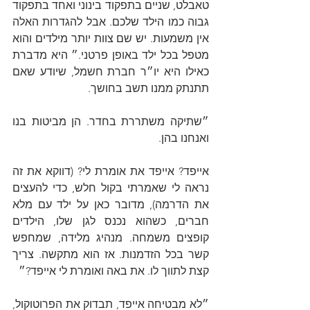
טאבלט, שניים בתפקוד בינוני ואחד בתפקוד 
גבוה כמו הילד שלכם. אבל להגדרות האלה 
אין משמעות. יש שם צוות יותר מילדים והוא 
מטפל בכל ילד באופן פרטני.״ היא מדברת 
כאילו היא יו״ר חברת חשמל, שיודע שאם 
תתנתק ממנו תשב בחושך.
״שתיקה משתררת בחדר. הן מביטות בנו 
ואנחנו בהן.
אייפד? אייפד את אומרת לי? (דווקא את זה 
נראה לי שאמרתי בקול חלש, כדי להעצים 
את הדרמה), מדובר כאן על ילד עם מלא 
חברים, כשהוא נכנס לגן שלו, הילדים 
קופצים משמחה. מנהיג מלידה, שמחפש 
קשר בכל הזדמנות. אז הוא מתקשה. צריך 
קצת לתווך לו. את באה ואומרת לי אייפד?״
״לא מבטיחה אייפד, תבדוק את הפרוטוקול, 