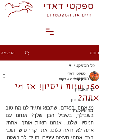
הרשמה
פוסט
כל הספקטי
ספקטי דאדי
כל הספקטי
זמן קריאה 4 דקות
150 שנות ניסיון! אז מי
עד האבחון
אתה?
אחרי האבחון
מי אתה, בנאדם, שתבוא ותגיד לנו מה טוב 
ומה שעכשיו
בשבילך, בשביל הבן שלך? אנחנו עם 
הניסיון שלנו... אנחנו רואות אותך ואתה? 
אתה לא רואה כלום. את! קחי טישו ושבי 
בצד. אתה! תעצום עיניים, תן יד ולך בשקט. 